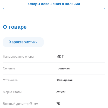
Тверь
Опоры освещения в наличии
Тольятти
Тула
Тюмень
Уфа
О товаре
Хабаровск
Чебоксары
Челябинск
Характеристики
Череповец
Чита
Наименование опоры
МК-Г
Ярославль
Сечение
Граненая
Установка
Фланцевая
Марка стали
ст3сп5
Верхний диаметр Ø, мм
75