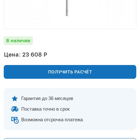
Нижнекамск
Нижний Новгород
Новосибирск
Норильск
Омск
В наличии
Оренбург
Пермь
Цена: 23 608 Р
Петрозаводск
Ростов на Дону
ПОЛУЧИТЬ РАСЧЁТ
Рязань
Самара
Санкт-Петербург
Саранск
Гарантия до 36 месяцев
Саратов
Поставка точно в срок
Севастополь
Симферополь
Возможна отсрочка платежа
Сочи
Сургут