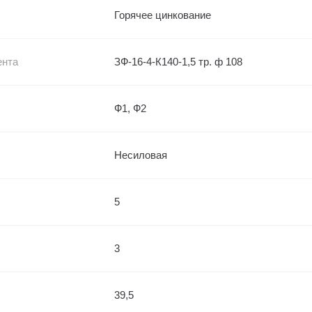
Горячее цинкование
ента
ЗФ-16-4-К140-1,5 тр. ф 108
Ф1, Ф2
Несиловая
5
3
39,5