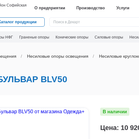
айон Софийская
О предприятии
Производство
Услуги
Каталог продукции
ры НФГ
Граненые опоры
Конические опоры
Силовые опоры
Неси
вeщения
Несиловые опоры освещения
Несиловые круглок
УЛЬВАР BLV50
В наличии
Цена: 10 92