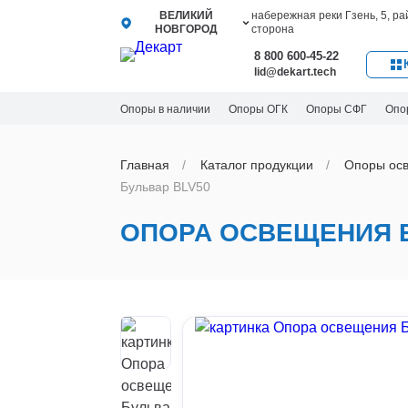
ВЕЛИКИЙ
набережная реки Гзень, 5, р
НОВГОРОД
сторона
8 800 600-45-22
lid@dekart.tech
Опоры в наличии
Опоры ОГК
Опоры СФГ
Опо
Главная
Каталог продукции
Oпоры oс
Бульвар BLV50
ОПОРА ОСВЕЩЕНИЯ Б