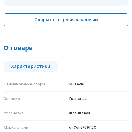
Тверь
Тольятти
Тула
Опоры освещения в наличии
Тюмень
Уфа
Хабаровск
Чебоксары
О товаре
Челябинск
Череповец
Чита
Характеристики
Ярославль
Наименование опоры
МСО-ФГ
Сечение
Граненая
Установка
Фланцевая
Марка стали
ст3сп5/09Г2С