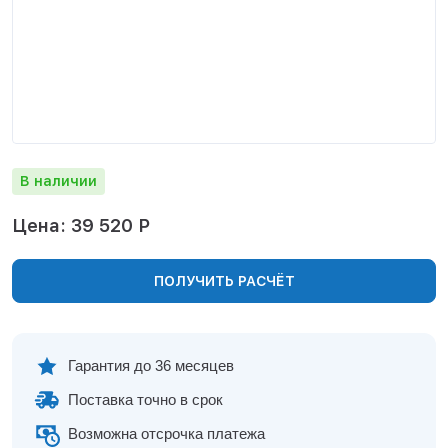
Нижнекамск
Нижний Новгород
Новосибирск
Норильск
Омск
Оренбург
Пермь
В наличии
Петрозаводск
Ростов на Дону
Цена: 39 520 Р
Рязань
Самара
ПОЛУЧИТЬ РАСЧЁТ
Санкт-Петербург
Саранск
Саратов
Севастополь
Гарантия до 36 месяцев
Симферополь
Поставка точно в срок
Сочи
Сургут
Возможна отсрочка платежа